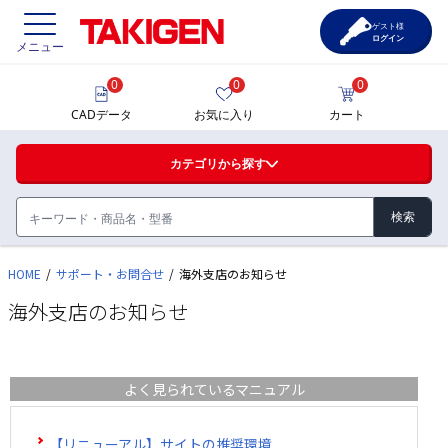
ゲスト様
ログイン
メニュー
0
0
0
価格一覧
CADデータ
お気に入り
カート
選定ツール
カテゴリから探す
製品カタログ
CAD一覧
HOME
サポート・お問合せ
海外支店のお知らせ
ハンドル・取手・つまみ・周辺機器
海外支店のお知らせ
FA・A
サポート・お問合せ
蝶番・ステー・周辺機器
よく見られているマニュアル
FB・B
ファスナー・ラッチ錠・キャッチ・錠前装置・周
【リニューアル】サイトの推奨環境