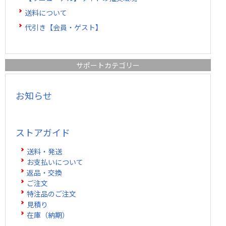
辺機器
送料について
FC・C
代引き【会員・ゲスト】
電気錠・インターロック
L・LE
サポートカテゴリー
キースイッチ
S
お知らせ
キャスター・アジャスター・スライドレール・モ
ニターアーム
ストアガイド
K・KC
送料・発送
断熱・ライト・ラック
お支払いについて
返品・交換
FD・FE
ご注文
特注品のご注文
見積り
在庫（納期）