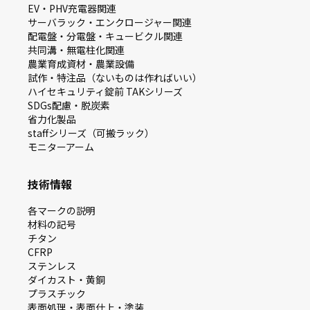
EV・PHV充電器関連
サーバラック・エンクロージャー関連
配電盤・分電盤・キュービクル関連
共同溝・無電柱化関連
農業育成資材・農業設備
試作・特注品（ないものは作ればいい）
ハイセキュリティ錠前 TAKシリーズ
SDGs配慮・脱炭素
省力化製品
staffシリーズ（可搬ラック）
モニターアーム
技術情報
各マークの説明
材料の記号
チタン
CFRP
ステンレス
ダイカスト・⻩銅
プラスチック
表面処理・表面仕上・塗装