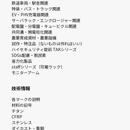
鉄道車両・駅舎関連
特装・バス・トラック関連
EV・PHV充電器関連
サーバラック・エンクロージャー関連
配電盤・分電盤・キュービクル関連
共同溝・無電柱化関連
農業育成資材・農業設備
試作・特注品（ないものは作ればいい）
ハイセキュリティ錠前 TAKシリーズ
SDGs配慮・脱炭素
省力化製品
staffシリーズ（可搬ラック）
モニターアーム
技術情報
各マークの説明
材料の記号
チタン
CFRP
ステンレス
ダイカスト・⻩銅