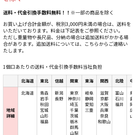
辺機器
FC・C
送料・代金引換手数料無料！！※
一部の商品を除く
お買い上げ合計金額が、税別3,000円未満の場合は、送料を
電気錠・インターロック
いただいております。料金は下記表をご参照ください。
L・LE
ただし重量物や長尺品、分納の場合は追加送料がかかる場
合があります。追加送料については、こちらからご連絡い
キースイッチ
たします。
S
1個口あたりの送料・代金引換手数料当社負担
キャスター・アジャスター・スライドレール・モ
ニターアーム
北海道
東北
信越
関東
東海
関西
北陸
中
K・KC
北海道
青森
新潟
東京
岐阜
滋賀
富山
鳥
断熱・ライト・ラック
岩手
長野
神奈川
静岡
京都
石川
島
FD・FE
秋田
埼玉
愛知
大阪
福井
岡
地域
宮城
千葉
三重
兵庫
広
詳細
山形
茨城
奈良
山
福島
栃木
和歌山
群馬
山梨