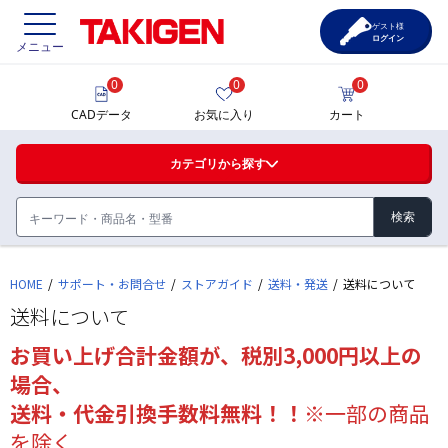
ゲスト様
ログイン
メニュー
0
0
0
価格一覧
CADデータ
お気に入り
カート
選定ツール
カテゴリから探す
製品カタログ
CAD一覧
HOME
サポート・お問合せ
ストアガイド
送料・発送
送料について
ハンドル・取手・つまみ・周辺機器
送料について
FA・A
サポート・お問合せ
お買い上げ合計金額が、税別3,000円以上の
蝶番・ステー・周辺機器
場合、
FB・B
送料・代金引換手数料無料！！※
一部の商品
を除く
ファスナー・ラッチ錠・キャッチ・錠前装置・周