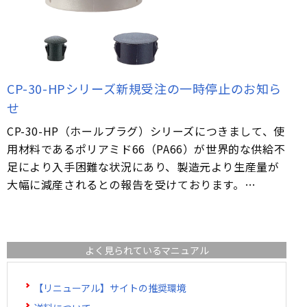
辺機器
FC・C
電気錠・インターロック
L・LE
CP-30-HPシリーズ新規受注の一時停止のお知ら
せ
キースイッチ
S
CP-30-HP（ホールプラグ）シリーズにつきまして、使
用材料であるポリアミド66（PA66）が世界的な供給不
キャスター・アジャスター・スライドレール・モ
足により入手困難な状況にあり、製造元より生産量が
ニターアーム
大幅に減産されるとの報告を受けております。…
K・KC
断熱・ライト・ラック
FD・FE
よく見られているマニュアル
【リニューアル】サイトの推奨環境