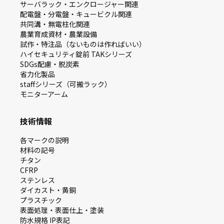
サーバラック・エンクロージャー関連
配電盤・分電盤・キュービクル関連
共同溝・無電柱化関連
農業育成資材・農業設備
試作・特注品（ないものは作ればいい）
ハイセキュリティ錠前 TAKシリーズ
SDGs配慮・脱炭素
省力化製品
staffシリーズ（可搬ラック）
モニターアーム
技術情報
各マークの説明
材料の記号
チタン
CFRP
ステンレス
ダイカスト・⻩銅
プラスチック
表面処理・表面仕上・塗装
防⽔規格 IP表記