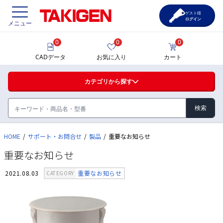
ゲスト様
ログイン
メニュー
0
0
0
価格一覧
CADデータ
お気に入り
カート
選定ツール
カテゴリから探す
製品カタログ
CAD一覧
HOME
サポート・お問合せ
製品
重要なお知らせ
ハンドル・取手・つまみ・周辺機器
重要なお知らせ
FA・A
サポート・お問合せ
2021.08.03
重要なお知らせ
CATEGORY
蝶番・ステー・周辺機器
FB・B
ファスナー・ラッチ錠・キャッチ・錠前装置・周